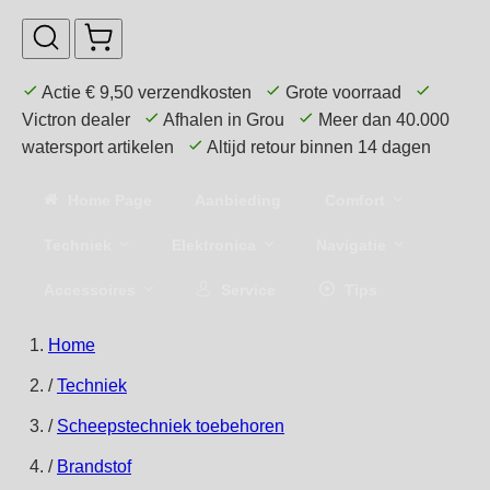
Actie € 9,50 verzendkosten
Grote voorraad
Victron dealer
Afhalen in Grou
Meer dan 40.000
watersport artikelen
Altijd retour binnen 14 dagen
Home Page
Aanbieding
Comfort
Techniek
Elektronica
Navigatie
Accessoires
Service
Tips
Home
/
Techniek
/
Scheepstechniek toebehoren
/
Brandstof