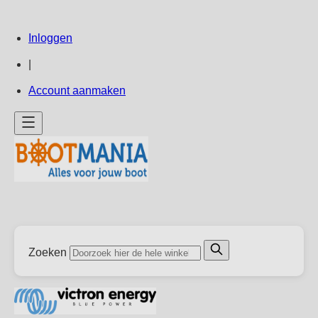
Ga
Inloggen
direct
door
|
naar
Account aanmaken
de
inhoud
Zoeken