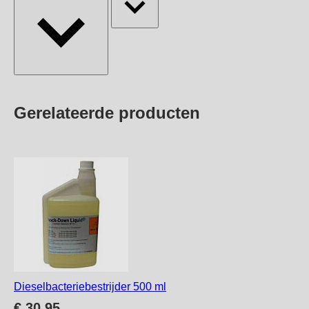
Press
Gerelateerde producten
to
skip
carousel
Dieselbacteriebestrijder 500 ml
€ 30,95