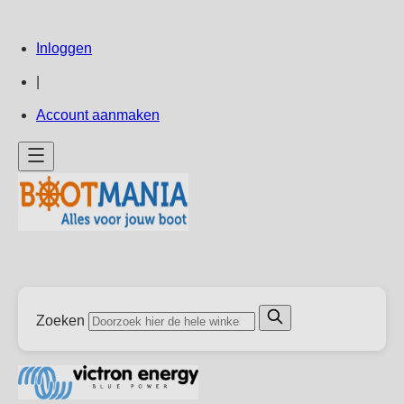
Ga
Inloggen
direct
door
|
naar
Account aanmaken
de
inhoud
Zoeken