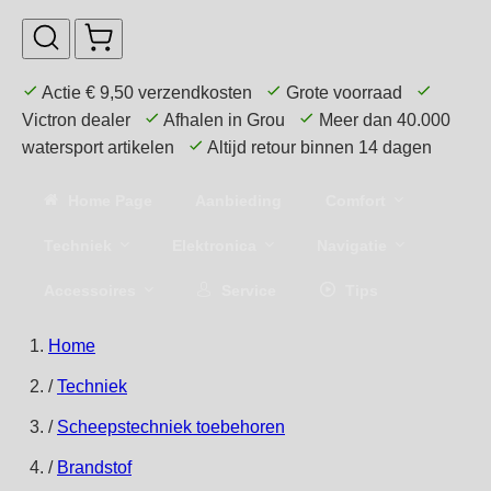
Actie € 9,50 verzendkosten
Grote voorraad
Victron dealer
Afhalen in Grou
Meer dan 40.000
watersport artikelen
Altijd retour binnen 14 dagen
Home Page
Aanbieding
Comfort
Techniek
Elektronica
Navigatie
Accessoires
Service
Tips
Home
/
Techniek
/
Scheepstechniek toebehoren
/
Brandstof