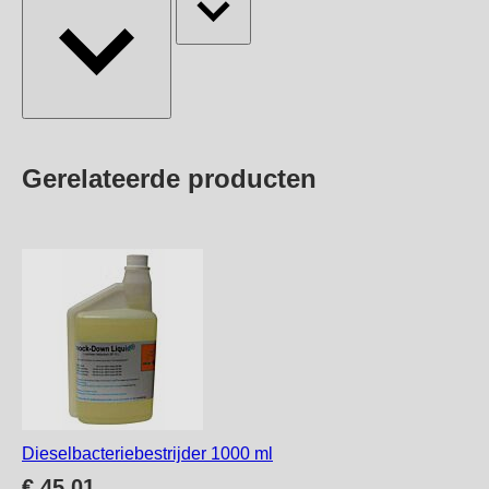
Press
Gerelateerde producten
to
skip
carousel
Dieselbacteriebestrijder 1000 ml
€ 45,01