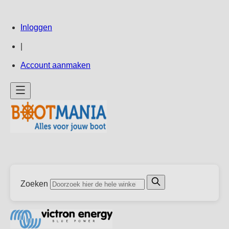
Ga
Inloggen
direct
door
|
naar
Account aanmaken
de
inhoud
Zoeken