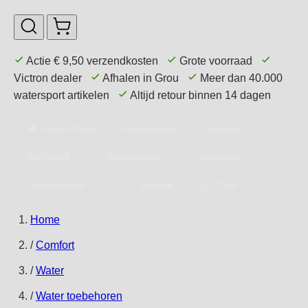
Actie € 9,50 verzendkosten
Grote voorraad
Victron dealer
Afhalen in Grou
Meer dan 40.000
watersport artikelen
Altijd retour binnen 14 dagen
Home Page
Aanbieding
Comfort
Techniek
Elektronica
Navigatie
Accessoires
Service
Tips
Home
/
Comfort
/
Water
/
Water toebehoren