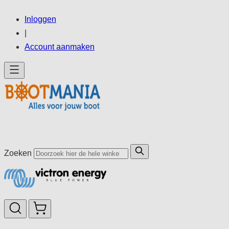
Ga
Inloggen
direct
|
door
Account aanmaken
naar
de
inhoud
Zoeken