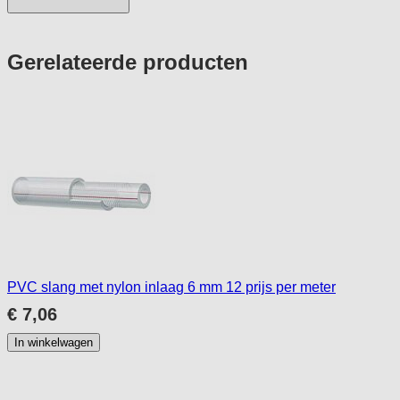
Press
Gerelateerde producten
to
skip
carousel
PVC slang met nylon inlaag 6 mm 12 prijs per meter
€ 7,06
In winkelwagen