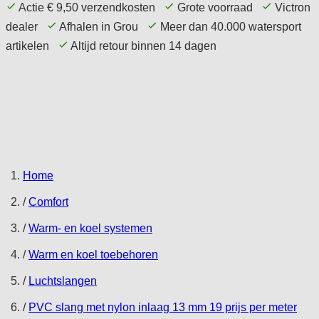
Actie € 9,50 verzendkosten
Grote voorraad
Victron
dealer
Afhalen in Grou
Meer dan 40.000 watersport
artikelen
Altijd retour binnen 14 dagen
Home Page
Aanbieding
Comfort
Techniek
Elektronica
Navigatie
Accessoires
Service
Tips
Home
/
Comfort
/
Warm- en koel systemen
/
Warm en koel toebehoren
/
Luchtslangen
/
PVC slang met nylon inlaag 13 mm 19 prijs per meter