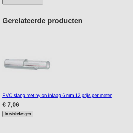
Press
Gerelateerde producten
to
skip
carousel
PVC slang met nylon inlaag 6 mm 12 prijs per meter
€ 7,06
In winkelwagen