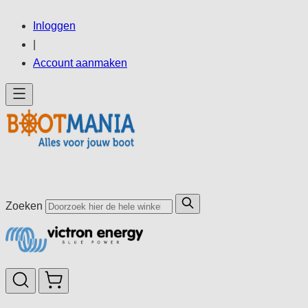
Ga
Inloggen
direct
|
door
Account aanmaken
naar
de
inhoud
Zoeken