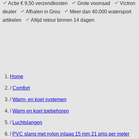
Actie € 9,50 verzendkosten
Grote voorraad
Victron
dealer
Afhalen in Grou
Meer dan 40.000 watersport
artikelen
Altijd retour binnen 14 dagen
Home Page
Aanbieding
Comfort
Techniek
Elektronica
Navigatie
Accessoires
Service
Tips
Home
/
Comfort
/
Warm- en koel systemen
/
Warm en koel toebehoren
/
Luchtslangen
/
PVC slang met nylon inlaag 15 mm 21 prijs per meter