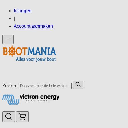
Ga
Inloggen
direct
|
door
Account aanmaken
naar
de
inhoud
Zoeken