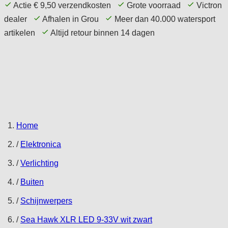
Actie € 9,50 verzendkosten
Grote voorraad
Victron
dealer
Afhalen in Grou
Meer dan 40.000 watersport
artikelen
Altijd retour binnen 14 dagen
Home Page
Aanbieding
Comfort
Techniek
Elektronica
Navigatie
Accessoires
Service
Tips
Home
/
Elektronica
/
Verlichting
/
Buiten
/
Schijnwerpers
/
Sea Hawk XLR LED 9-33V wit zwart