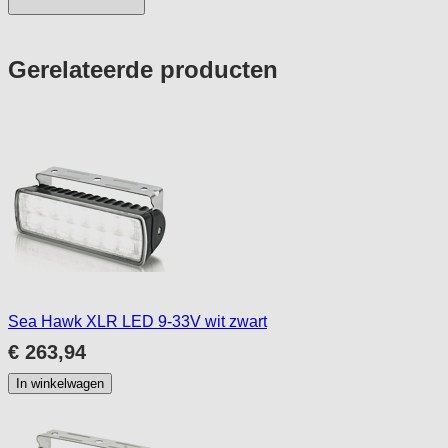
Press
Gerelateerde producten
to
skip
carousel
Sea Hawk XLR LED 9-33V wit zwart
€ 263,94
In winkelwagen