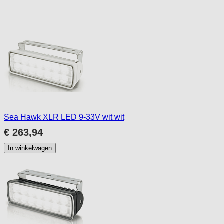
to
skip
carousel
Sea Hawk XLR LED 9-33V wit wit
€ 263,94
In winkelwagen