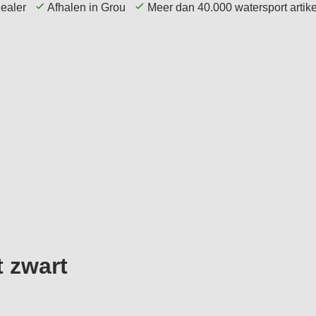
dealer
Afhalen in Grou
Meer dan 40.000 watersport arti
echniek
Elektronica
Navigatie
Accessoires
 zwart