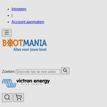
Ga
Inloggen
direct
|
door
Account aanmaken
naar
de
inhoud
Zoeken