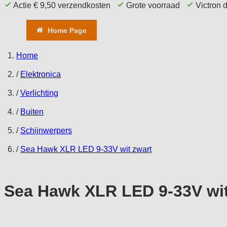
Actie € 9,50 verzendkosten
Grote voorraad
Victron 
Home Page
Aanbieding
Comfort
T
Home
/
Elektronica
/
Verlichting
/
Buiten
/
Schijnwerpers
/
Sea Hawk XLR LED 9-33V wit zwart
Sea Hawk XLR LED 9-33V wit