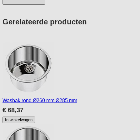
Press
Gerelateerde producten
to
skip
carousel
Wasbak rond Ø260 mm Ø285 mm
€ 68,37
In winkelwagen