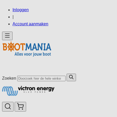
Ga
Inloggen
direct
|
door
Account aanmaken
naar
de
inhoud
Zoeken