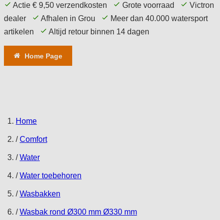
Actie € 9,50 verzendkosten
Grote voorraad
Victron
dealer
Afhalen in Grou
Meer dan 40.000 watersport
artikelen
Altijd retour binnen 14 dagen
Home Page
Aanbieding
Comfort
Techniek
Elektronica
Navigatie
Accessoires
Service
Tips
Home
/
Comfort
/
Water
/
Water toebehoren
/
Wasbakken
/
Wasbak rond Ø300 mm Ø330 mm