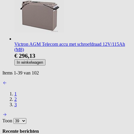
Victron AGM Telecom accu met schroefdraad 12V/115Ah
(M8)
€ 296,13
In winkelwagen
Items
1
-
39
van
102
1
2
3
Toon
Recente berichten