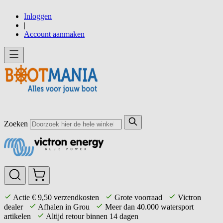
Ga
Inloggen
direct
|
door
Account aanmaken
naar
de
inhoud
Zoeken
Actie € 9,50 verzendkosten
Grote voorraad
Victron
dealer
Afhalen in Grou
Meer dan 40.000 watersport
artikelen
Altijd retour binnen 14 dagen