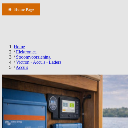
Aanbieding
Home Page
Comfort
Techniek
Elektronica
Navigatie
Accessoires
Service
Tips
Home
/
Elektronica
/
Stroomvoorziening
/
Victron - Accu's - Laders
/
Accu's