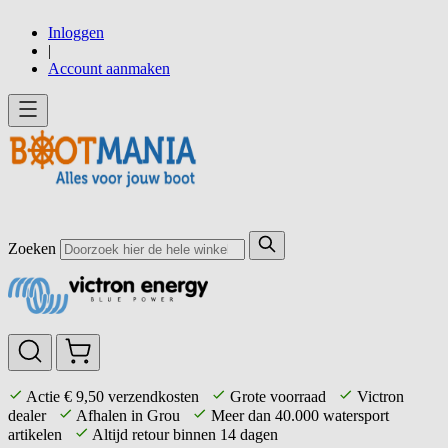
Ga
Inloggen
direct
|
door
Account aanmaken
naar
de
inhoud
Zoeken
Actie € 9,50 verzendkosten
Grote voorraad
Victron
dealer
Afhalen in Grou
Meer dan 40.000 watersport
artikelen
Altijd retour binnen 14 dagen