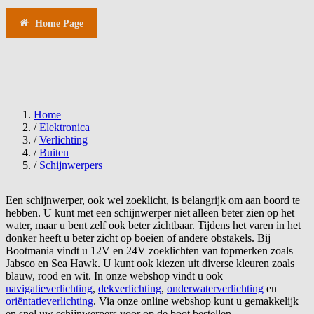
Aanbieding
Home Page
Comfort
Techniek
Elektronica
Navigatie
Accessoires
Service
Tips
Home
/
Elektronica
/
Verlichting
/
Buiten
/
Schijnwerpers
Een schijnwerper, ook wel zoeklicht, is belangrijk om aan boord te
hebben. U kunt met een schijnwerper niet alleen beter zien op het
water, maar u bent zelf ook beter zichtbaar. Tijdens het varen in het
donker heeft u beter zicht op boeien of andere obstakels. Bij
Bootmania vindt u 12V en 24V zoeklichten van topmerken zoals
Jabsco en Sea Hawk. U kunt ook kiezen uit diverse kleuren zoals
blauw, rood en wit. In onze webshop vindt u ook
navigatieverlichting
,
dekverlichting
,
onderwaterverlichting
en
oriëntatieverlichting
. Via onze online webshop kunt u gemakkelijk
en snel uw schijnwerpers voor op de boot bestellen.