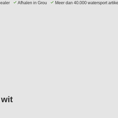
dealer
Afhalen in Grou
Meer dan 40.000 watersport arti
echniek
Elektronica
Navigatie
Accessoires
 wit