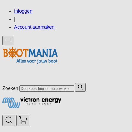
Ga
Inloggen
direct
|
door
Account aanmaken
naar
de
inhoud
Zoeken