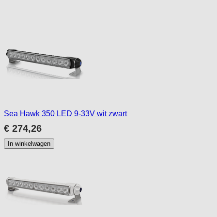
to
skip
carousel
Sea Hawk 350 LED 9-33V wit zwart
€ 274,26
In winkelwagen