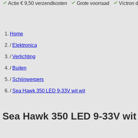
Actie € 9,50 verzendkosten
Grote voorraad
Victron 
Home Page
Aanbieding
Comfort
T
Home
/
Elektronica
/
Verlichting
/
Buiten
/
Schijnwerpers
/
Sea Hawk 350 LED 9-33V wit wit
Sea Hawk 350 LED 9-33V wit