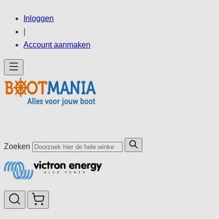
Ga
Inloggen
direct
|
door
Account aanmaken
naar
de
inhoud
Zoeken