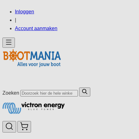
Ga
Inloggen
direct
|
door
Account aanmaken
naar
de
inhoud
Zoeken