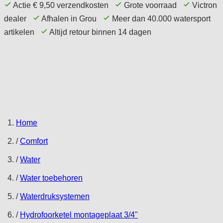
Actie € 9,50 verzendkosten
Grote voorraad
Victron
dealer
Afhalen in Grou
Meer dan 40.000 watersport
artikelen
Altijd retour binnen 14 dagen
Home Page
Aanbieding
Comfort
Techniek
Elektronica
Navigatie
Accessoires
Service
Tips
Home
/
Comfort
/
Water
/
Water toebehoren
/
Waterdruksystemen
/
Hydrofoorketel montageplaat 3/4"