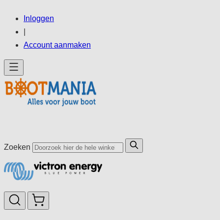
Ga
Inloggen
direct
|
door
Account aanmaken
naar
de
inhoud
Zoeken