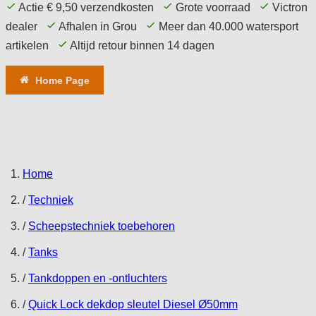
Actie € 9,50 verzendkosten
Grote voorraad
Victron
dealer
Afhalen in Grou
Meer dan 40.000 watersport
artikelen
Altijd retour binnen 14 dagen
Home Page
Aanbieding
Comfort
Techniek
Elektronica
Navigatie
Accessoires
Service
Tips
Home
/
Techniek
/
Scheepstechniek toebehoren
/
Tanks
/
Tankdoppen en -ontluchters
/
Quick Lock dekdop sleutel Diesel Ø50mm