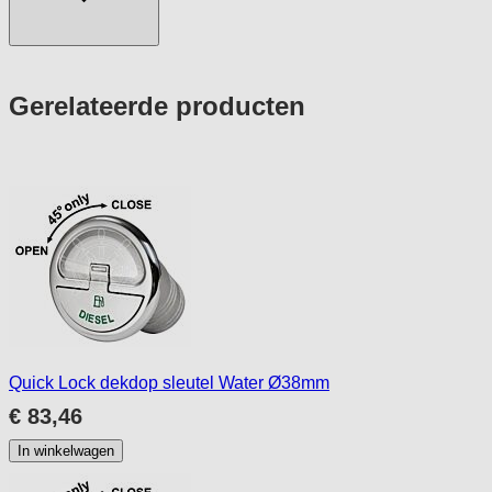
Press
Gerelateerde producten
to
skip
carousel
Quick Lock dekdop sleutel Water Ø38mm
€ 83,46
In winkelwagen