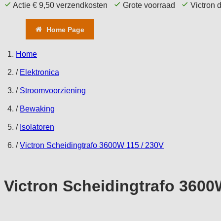
Actie € 9,50 verzendkosten
Grote voorraad
Victron 
Home Page
Aanbieding
Comfort
T
Home
/
Elektronica
/
Stroomvoorziening
/
Bewaking
/
Isolatoren
/
Victron Scheidingtrafo 3600W 115 / 230V
Victron Scheidingtrafo 3600