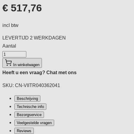
€ 517,76
incl btw
LEVERTIJD
2 WERKDAGEN
Aantal
Aantal
In winkelwagen
Heeft u een vraag?
Chat met ons
SKU: CN-VIITR040362041
Beschrijving
Technische info
Bezorgservice
Veelgestelde vragen
Reviews