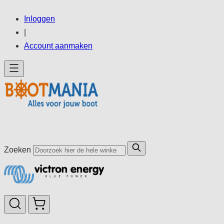
Ga
Inloggen
direct
|
door
Account aanmaken
naar
de
inhoud
Zoeken