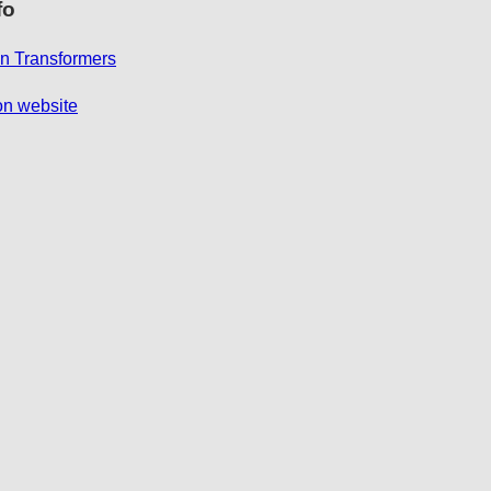
fo
on Transformers
ron website