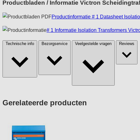
Productbladen / Informatie Victron Scheidingtra
Productinformatie # 1 Datasheet Isolati
# 1 Informatie Isolation Transformers Vict
Technische info
Bezorgservice
Veelgestelde vragen
Reviews
Press
Gerelateerde producten
to
skip
carousel