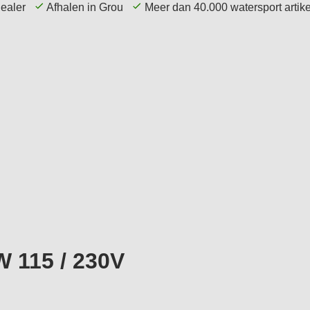
dealer
Afhalen in Grou
Meer dan 40.000 watersport arti
echniek
Elektronica
Navigatie
Accessoires
W 115 / 230V