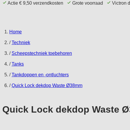
Actie € 9,50 verzendkosten
Grote voorraad
Victron 
Home Page
Aanbieding
Comfort
T
Home
/
Techniek
/
Scheepstechniek toebehoren
/
Tanks
/
Tankdoppen en -ontluchters
/
Quick Lock dekdop Waste Ø38mm
Quick Lock dekdop Waste 