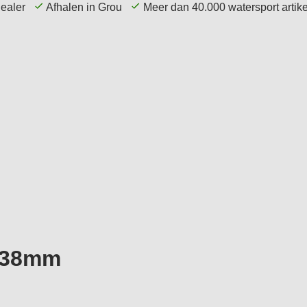
dealer
Afhalen in Grou
Meer dan 40.000 watersport arti
echniek
Elektronica
Navigatie
Accessoires
Ø38mm