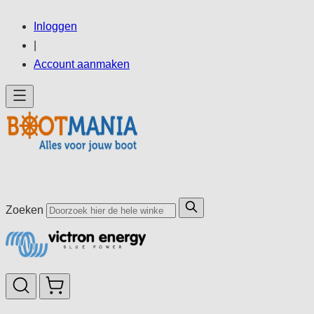
Ga
Inloggen
direct
|
door
Account aanmaken
naar
de
inhoud
Zoeken