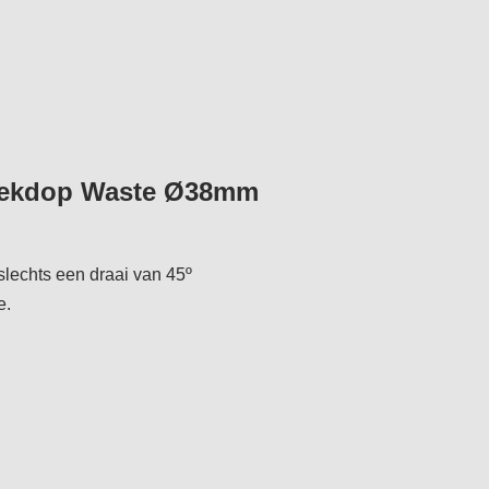
 dekdop Waste Ø38mm
slechts een draai van 45º
e.