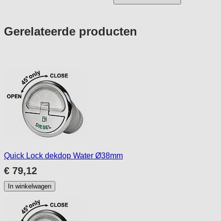
Press
Gerelateerde producten
to
skip
carousel
Quick Lock dekdop Water Ø38mm
€ 79,12
In winkelwagen