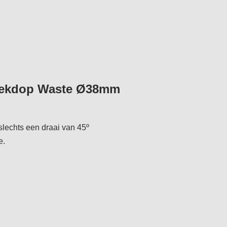
 dekdop Waste Ø38mm
slechts een draai van 45º
e.