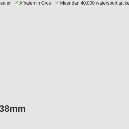
dealer
Afhalen in Grou
Meer dan 40.000 watersport arti
echniek
Elektronica
Navigatie
Accessoires
Ø38mm