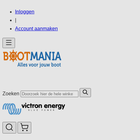
Ga
Inloggen
direct
|
door
Account aanmaken
naar
de
inhoud
Zoeken