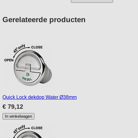
Press
Gerelateerde producten
to
skip
carousel
Quick Lock dekdop Water Ø38mm
€ 79,12
In winkelwagen