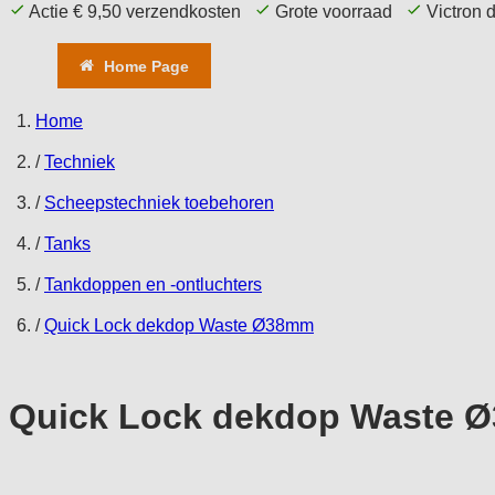
Actie € 9,50 verzendkosten
Grote voorraad
Victron 
Home Page
Aanbieding
Comfort
T
Home
/
Techniek
/
Scheepstechniek toebehoren
/
Tanks
/
Tankdoppen en -ontluchters
/
Quick Lock dekdop Waste Ø38mm
Quick Lock dekdop Waste 